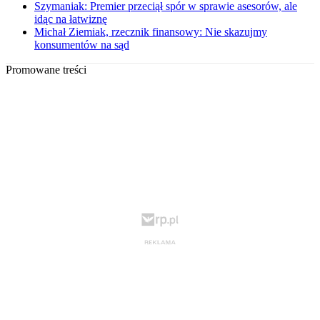
Szymaniak: Premier przeciął spór w sprawie asesorów, ale
idąc na łatwiznę
Michał Ziemiak, rzecznik finansowy: Nie skazujmy
konsumentów na sąd
Promowane treści