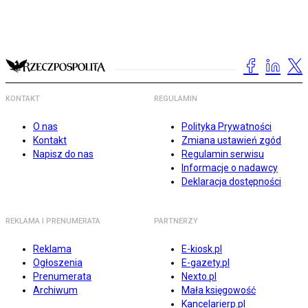
KONTAKT
REGULAMIN
O nas
Polityka Prywatności
Kontakt
Zmiana ustawień zgód
Napisz do nas
Regulamin serwisu
Informacje o nadawcy
Deklaracja dostępności
REKLAMA I PRENUMERATA
PARTNERZY
Reklama
E-kiosk.pl
Ogłoszenia
E-gazety.pl
Prenumerata
Nexto.pl
Archiwum
Mała księgowość
Kancelarierp.pl