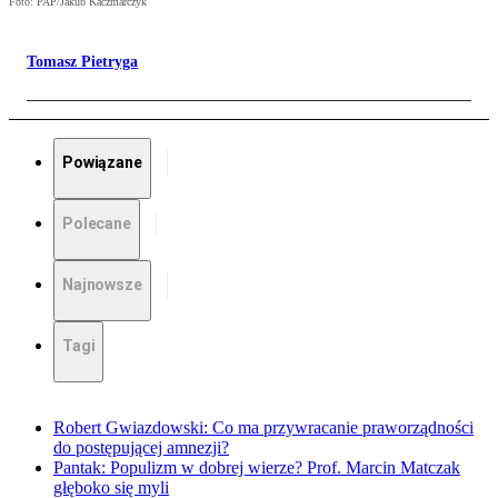
Foto: PAP/Jakub Kaczmarczyk
Tomasz Pietryga
Powiązane
Polecane
Najnowsze
Tagi
Robert Gwiazdowski: Co ma przywracanie praworządności
do postępującej amnezji?
Pantak: Populizm w dobrej wierze? Prof. Marcin Matczak
głęboko się myli