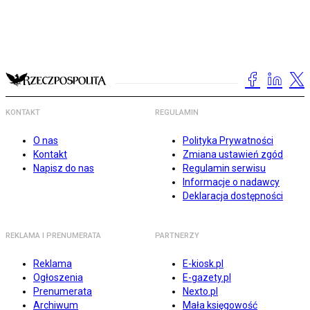
KONTAKT
REGULAMIN
O nas
Polityka Prywatności
Kontakt
Zmiana ustawień zgód
Napisz do nas
Regulamin serwisu
Informacje o nadawcy
Deklaracja dostępności
REKLAMA I PRENUMERATA
PARTNERZY
Reklama
E-kiosk.pl
Ogłoszenia
E-gazety.pl
Prenumerata
Nexto.pl
Archiwum
Mała księgowość