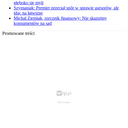
głęboko się myli
Szymaniak: Premier przeciął spór w sprawie asesorów, ale
idąc na łatwiznę
Michał Ziemiak, rzecznik finansowy: Nie skazujmy
konsumentów na sąd
Promowane treści