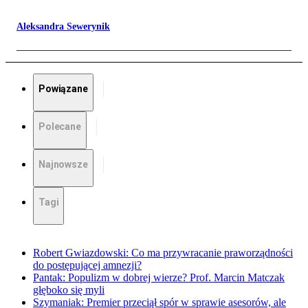
Aleksandra Sewerynik
Powiązane
Polecane
Najnowsze
Tagi
Robert Gwiazdowski: Co ma przywracanie praworządności
do postępującej amnezji?
Pantak: Populizm w dobrej wierze? Prof. Marcin Matczak
głęboko się myli
Szymaniak: Premier przeciął spór w sprawie asesorów, ale