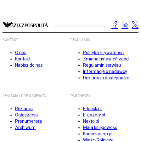
KONTAKT
REGULAMIN
O nas
Polityka Prywatności
Kontakt
Zmiana ustawień zgód
Napisz do nas
Regulamin serwisu
Informacje o nadawcy
Deklaracja dostępności
REKLAMA I PRENUMERATA
PARTNERZY
Reklama
E-kiosk.pl
Ogłoszenia
E-gazety.pl
Prenumerata
Nexto.pl
Archiwum
Mała księgowość
Kancelarierp.pl
Wieści Rolnicze