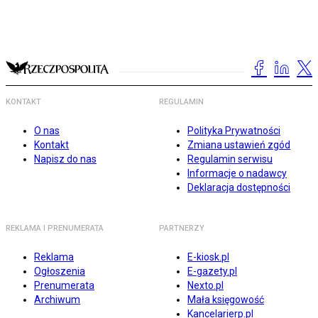
KONTAKT
REGULAMIN
O nas
Polityka Prywatności
Kontakt
Zmiana ustawień zgód
Napisz do nas
Regulamin serwisu
Informacje o nadawcy
Deklaracja dostępności
REKLAMA I PRENUMERATA
PARTNERZY
Reklama
E-kiosk.pl
Ogłoszenia
E-gazety.pl
Prenumerata
Nexto.pl
Archiwum
Mała księgowość
Kancelarierp.pl