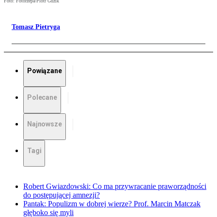
Foto: Fotorzepa/Piotr Guzik
Tomasz Pietryga
Powiązane
Polecane
Najnowsze
Tagi
Robert Gwiazdowski: Co ma przywracanie praworządności
do postępującej amnezji?
Pantak: Populizm w dobrej wierze? Prof. Marcin Matczak
głęboko się myli