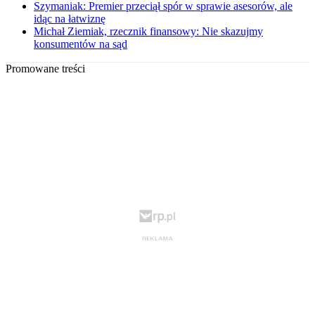
Szymaniak: Premier przeciął spór w sprawie asesorów, ale
idąc na łatwiznę
Michał Ziemiak, rzecznik finansowy: Nie skazujmy
konsumentów na sąd
Promowane treści