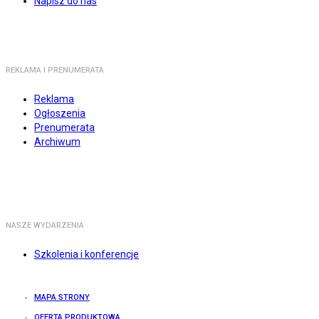
Napisz do nas
REKLAMA I PRENUMERATA
Reklama
Ogłoszenia
Prenumerata
Archiwum
NASZE WYDARZENIA
Szkolenia i konferencje
MAPA STRONY
OFERTA PRODUKTOWA