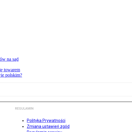
tów na sąd
ię towarem
wie polskim?
REGULAMIN
Polityka Prywatności
Zmiana ustawień zgód