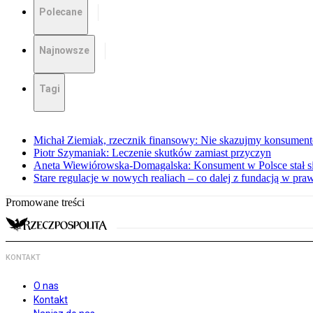
Polecane
Najnowsze
Tagi
Michał Ziemiak, rzecznik finansowy: Nie skazujmy konsumen
Piotr Szymaniak: Leczenie skutków zamiast przyczyn
Aneta Wiewiórowska-Domagalska: Konsument w Polsce stał s
Stare regulacje w nowych realiach – co dalej z fundacją w pra
Promowane treści
KONTAKT
O nas
Kontakt