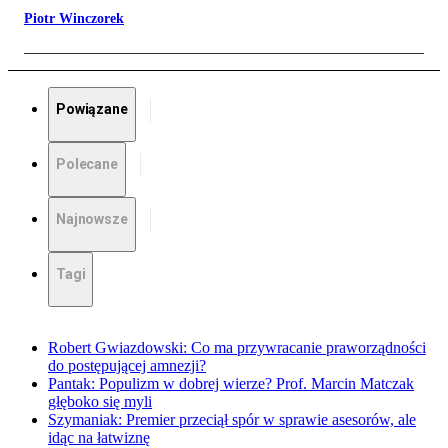
Piotr Winczorek
Powiązane
Polecane
Najnowsze
Tagi
Robert Gwiazdowski: Co ma przywracanie praworządności
do postępującej amnezji?
Pantak: Populizm w dobrej wierze? Prof. Marcin Matczak
głęboko się myli
Szymaniak: Premier przeciął spór w sprawie asesorów, ale
idąc na łatwiznę