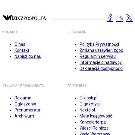
KONTAKT
REGULAMIN
O nas
Polityka Prywatności
Kontakt
Zmiana ustawień zgód
Napisz do nas
Regulamin serwisu
Informacje o nadawcy
Deklaracja dostępności
REKLAMA I PRENUMERATA
PARTNERZY
Reklama
E-kiosk.pl
Ogłoszenia
E-gazety.pl
Prenumerata
Nexto.pl
Archiwum
Mała księgowość
Kancelarierp.pl
Wieści Rolnicze
Życie Warszawy