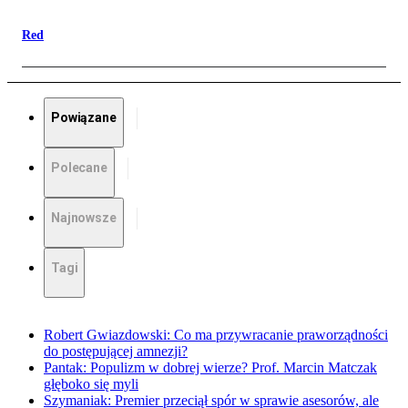
Red
Powiązane
Polecane
Najnowsze
Tagi
Robert Gwiazdowski: Co ma przywracanie praworządności
do postępującej amnezji?
Pantak: Populizm w dobrej wierze? Prof. Marcin Matczak
głęboko się myli
Szymaniak: Premier przeciął spór w sprawie asesorów, ale