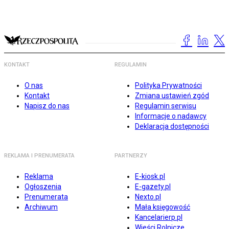
KONTAKT
REGULAMIN
O nas
Polityka Prywatności
Kontakt
Zmiana ustawień zgód
Napisz do nas
Regulamin serwisu
Informacje o nadawcy
Deklaracja dostępności
REKLAMA I PRENUMERATA
PARTNERZY
Reklama
E-kiosk.pl
Ogłoszenia
E-gazety.pl
Prenumerata
Nexto.pl
Archiwum
Mała księgowość
Kancelarierp.pl
Wieści Rolnicze