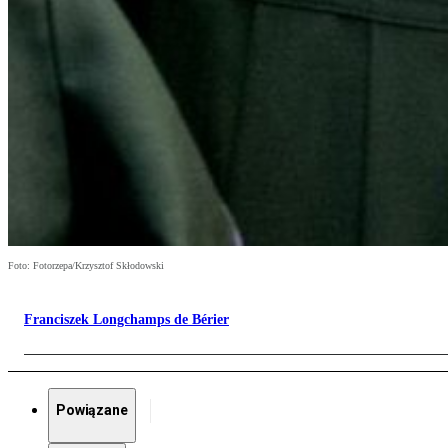
Foto: Fotorzepa/Krzysztof Skłodowski
Franciszek Longchamps de Bérier
Powiązane