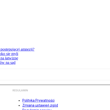
postępującej amnezji?
oko się myli
 na łatwiznę
tów na sąd
REGULAMIN
Polityka Prywatności
Zmiana ustawień zgód