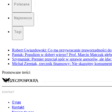
Polecane
Najnowsze
Tagi
Robert Gwiazdowski: Co ma przywracanie praworządności do 
Pantak: Populizm w dobrej wierze? Prof. Marcin Matczak głęb
Szymaniak: Premier przeciął spór w sprawie asesorów, ale idąc
Michał Ziemiak, rzecznik finansowy: Nie skazujmy konsumen
Promowane treści
KONTAKT
O nas
Kontakt