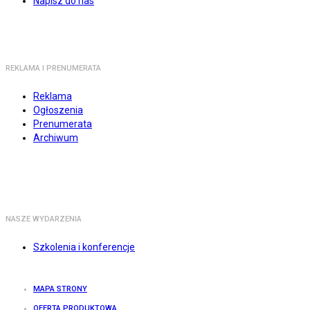
Napisz do nas
REKLAMA I PRENUMERATA
Reklama
Ogłoszenia
Prenumerata
Archiwum
NASZE WYDARZENIA
Szkolenia i konferencje
MAPA STRONY
OFERTA PRODUKTOWA