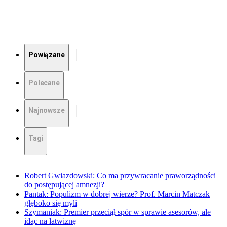
Powiązane
Polecane
Najnowsze
Tagi
Robert Gwiazdowski: Co ma przywracanie praworządności
do postępującej amnezji?
Pantak: Populizm w dobrej wierze? Prof. Marcin Matczak
głęboko się myli
Szymaniak: Premier przeciął spór w sprawie asesorów, ale
idąc na łatwiznę