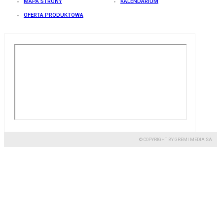
MAPA STRONY
KALENDARIUM
OFERTA PRODUKTOWA
© COPYRIGHT BY GREMI MEDIA SA