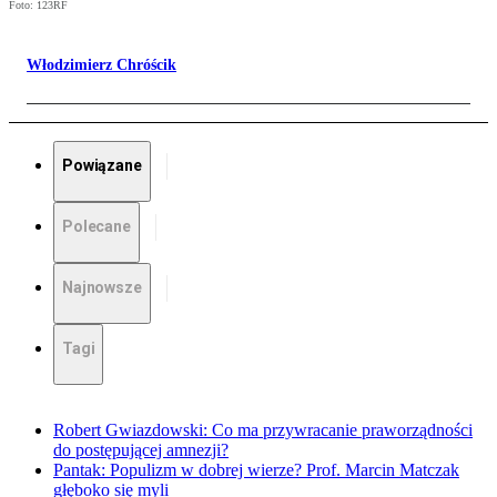
Foto: 123RF
Włodzimierz Chróścik
Powiązane
Polecane
Najnowsze
Tagi
Robert Gwiazdowski: Co ma przywracanie praworządności
do postępującej amnezji?
Pantak: Populizm w dobrej wierze? Prof. Marcin Matczak
głęboko się myli