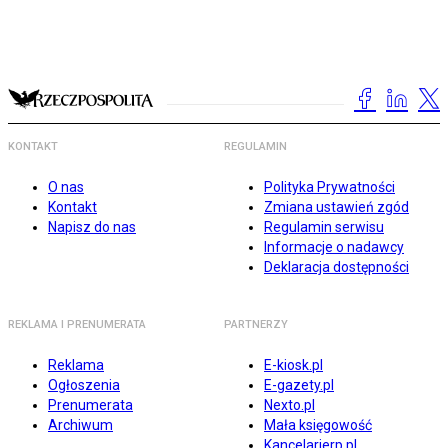
KONTAKT
REGULAMIN
O nas
Polityka Prywatności
Kontakt
Zmiana ustawień zgód
Napisz do nas
Regulamin serwisu
Informacje o nadawcy
Deklaracja dostępności
REKLAMA I PRENUMERATA
PARTNERZY
Reklama
E-kiosk.pl
Ogłoszenia
E-gazety.pl
Prenumerata
Nexto.pl
Archiwum
Mała księgowość
Kancelarierp.pl