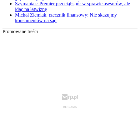
Szymaniak: Premier przeciął spór w sprawie asesorów, ale
idąc na łatwiznę
Michał Ziemiak, rzecznik finansowy: Nie skazujmy
konsumentów na sąd
Promowane treści