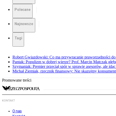
Polecane
Najnowsze
Tagi
Robert Gwiazdowski: Co ma przywracanie praworządności do 
Pantak: Populizm w dobrej wierze? Prof. Marcin Matczak głęb
Szymaniak: Premier przeciął spór w sprawie asesorów, ale idąc
Michał Ziemiak, rzecznik finansowy: Nie skazujmy konsumen
Promowane treści
KONTAKT
O nas