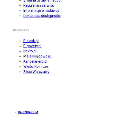
Zmiana ustawień zgód
Regulamin serwisu
Informacje o nadawcy
Deklaracja dostępności
PARTNERZY
E-kiosk.pl
E-gazety.pl
Nexto.pl
Mała księgowość
Kancelarierp.pl
Wieści Rolnicze
Życie Warszawy
KALENDARIUM