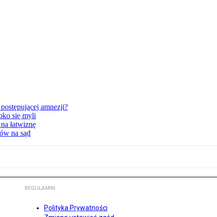
postępującej amnezji?
oko się myli
 na łatwiznę
tów na sąd
REGULAMIN
Polityka Prywatności