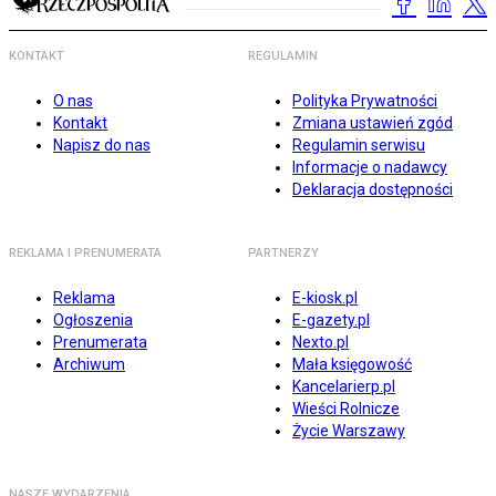
KONTAKT
REGULAMIN
O nas
Polityka Prywatności
Kontakt
Zmiana ustawień zgód
Napisz do nas
Regulamin serwisu
Informacje o nadawcy
Deklaracja dostępności
REKLAMA I PRENUMERATA
PARTNERZY
Reklama
E-kiosk.pl
Ogłoszenia
E-gazety.pl
Prenumerata
Nexto.pl
Archiwum
Mała księgowość
Kancelarierp.pl
Wieści Rolnicze
Życie Warszawy
NASZE WYDARZENIA