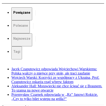
Powiązane
Polecane
Najnowsze
Tagi
Jacek Czaputowicz odpowiada Wojciechowi Warskiemu:
Polska walczy o miejsce przy stole, ale traci zaufanie
Wojciech Warski: Korzyści ze współpracy z Ukrainą. Prof.
Czaputowicz oskarża rząd wbrew faktom
Aleksander Hall: Morawiecki nie chce ścigać się z Braunem.
To szansa na nowe otwarcie
Przemysław Czarnek odpowiada w „Rz” Janowi Rokicie.
„Czy to tylko bilet wstępu na grilla?”