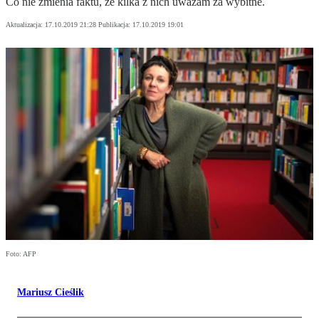
Co nie zmienia faktu, że kilka z nich uważam za wybitne.
Aktualizacja:
17.10.2019 21:28
Publikacja:
17.10.2019 19:01
Foto: AFP
Mariusz Cieślik