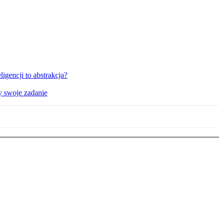
igencji to abstrakcja?
y swoje zadanie