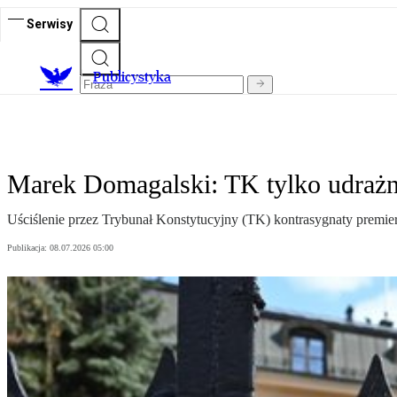
Serwisy
Publicystyka
Marek Domagalski: TK tylko udrażn
Uściślenie przez Trybunał Konstytucyjny (TK) kontrasygnaty premier
Publikacja:
08.07.2026 05:00