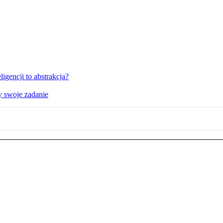
igencji to abstrakcja?
y swoje zadanie