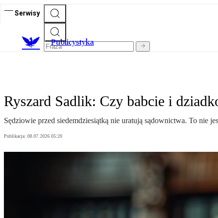
Serwisy
Publicystyka
Ryszard Sadlik: Czy babcie i dziad
Sędziowie przed siedemdziesiątką nie uratują sądownictwa. To nie je
Publikacja:
08.07.2026 05:20