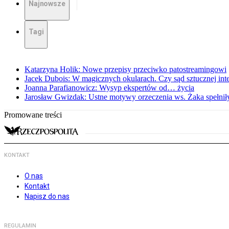
Najnowsze
Tagi
Katarzyna Holik: Nowe przepisy przeciwko patostreamingowi
Jacek Dubois: W magicznych okularach. Czy sąd sztucznej intel
Joanna Parafianowicz: Wysyp ekspertów od… życia
Jarosław Gwizdak: Ustne motywy orzeczenia ws. Żaka spełnił
Promowane treści
KONTAKT
O nas
Kontakt
Napisz do nas
REGULAMIN