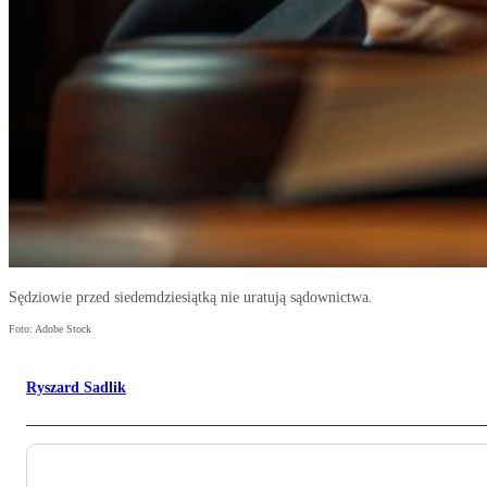
Sędziowie przed siedemdziesiątką nie uratują sądownictwa.
Foto: Adobe Stock
Ryszard Sadlik