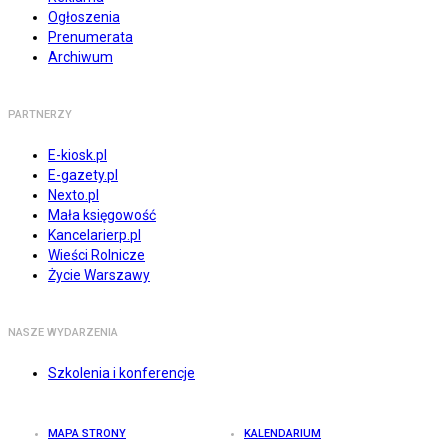
Ogłoszenia
Prenumerata
Archiwum
PARTNERZY
E-kiosk.pl
E-gazety.pl
Nexto.pl
Mała księgowość
Kancelarierp.pl
Wieści Rolnicze
Życie Warszawy
NASZE WYDARZENIA
Szkolenia i konferencje
MAPA STRONY
KALENDARIUM