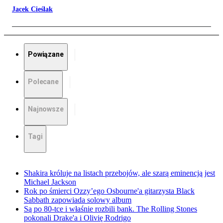
Jacek Cieślak
Powiązane
Polecane
Najnowsze
Tagi
Shakira króluje na listach przebojów, ale szarą eminencją jest
Michael Jackson
Rok po śmierci Ozzy’ego Osbourne'a gitarzysta Black
Sabbath zapowiada solowy album
Są po 80-tce i właśnie rozbili bank. The Rolling Stones
pokonali Drake'a i Olivię Rodrigo