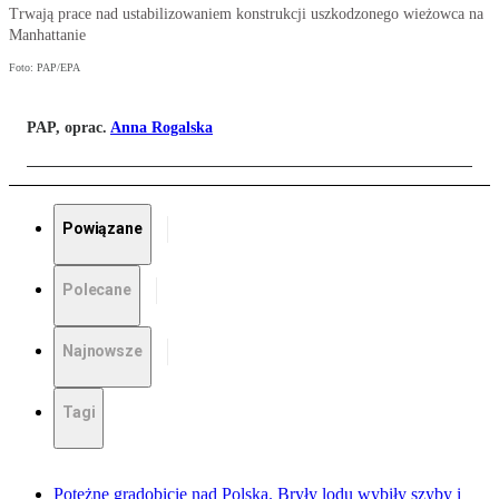
Trwają prace nad ustabilizowaniem konstrukcji uszkodzonego wieżowca na
Manhattanie
Foto: PAP/EPA
PAP, oprac.
Anna Rogalska
Powiązane
Polecane
Najnowsze
Tagi
Potężne gradobicie nad Polską. Bryły lodu wybiły szyby i