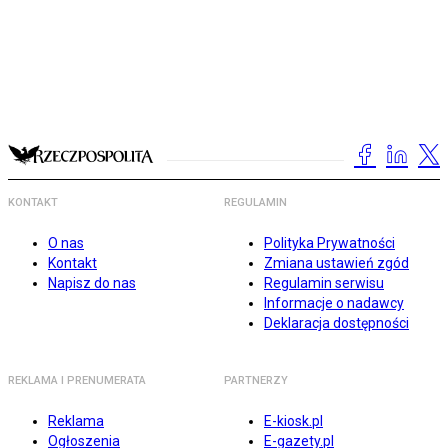
KONTAKT
REGULAMIN
O nas
Polityka Prywatności
Kontakt
Zmiana ustawień zgód
Napisz do nas
Regulamin serwisu
Informacje o nadawcy
Deklaracja dostępności
REKLAMA I PRENUMERATA
PARTNERZY
Reklama
E-kiosk.pl
Ogłoszenia
E-gazety.pl