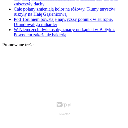
zniszczyły dachy
Całe polany zmieniają kolor na różowy. Tłumy turystów
ruszyły na Halę Gąsienicową
Pod Toruniem powstaje najwyższy pomnik w Europie.
Ufundował go miliarder
W Niemczech dwie osoby zmarły po kąpieli w Bałtyku.
Powodem zakażenie bakterią
Promowane treści