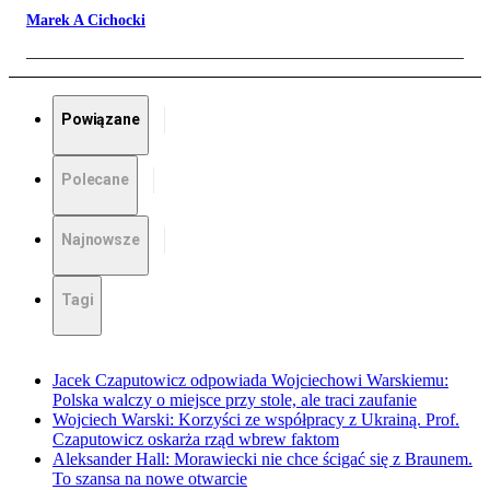
Marek A Cichocki
Powiązane
Polecane
Najnowsze
Tagi
Jacek Czaputowicz odpowiada Wojciechowi Warskiemu:
Polska walczy o miejsce przy stole, ale traci zaufanie
Wojciech Warski: Korzyści ze współpracy z Ukrainą. Prof.
Czaputowicz oskarża rząd wbrew faktom
Aleksander Hall: Morawiecki nie chce ścigać się z Braunem.
To szansa na nowe otwarcie