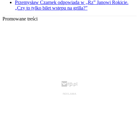
Przemysław Czarnek odpowiada w „Rz” Janowi Rokicie.
„Czy to tylko bilet wstępu na grilla?”
Promowane treści