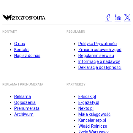
KONTAKT
REGULAMIN
O nas
Polityka Prywatności
Kontakt
Zmiana ustawień zgód
Napisz do nas
Regulamin serwisu
Informacje o nadawcy
Deklaracja dostępności
REKLAMA I PRENUMERATA
PARTNERZY
Reklama
E-kiosk.pl
Ogłoszenia
E-gazety.pl
Prenumerata
Nexto.pl
Archiwum
Mała księgowość
Kancelarierp.pl
Wieści Rolnicze
Życie Warszawy