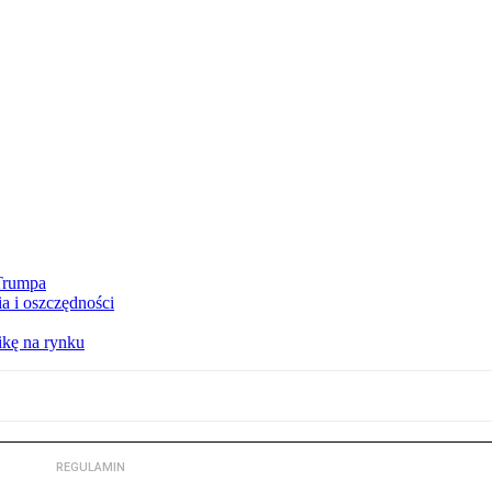
 Trumpa
a i oszczędności
kę na rynku
REGULAMIN