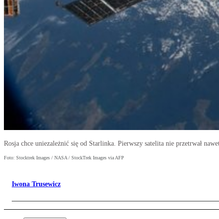
Rosja chce uniezależnić się od Starlinka. Pierwszy satelita nie przetrwał nawe
Foto: Stocktrek Images / NASA / StockTrek Images via AFP
Iwona Trusewicz