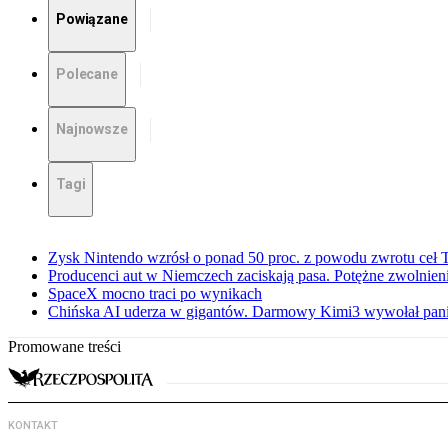
Powiązane
Polecane
Najnowsze
Tagi
Zysk Nintendo wzrósł o ponad 50 proc. z powodu zwrotu ceł
Producenci aut w Niemczech zaciskają pasa. Potężne zwolnieni
SpaceX mocno traci po wynikach
Chińska AI uderza w gigantów. Darmowy Kimi3 wywołał pani
Promowane treści
KONTAKT