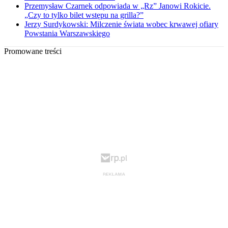
Przemysław Czarnek odpowiada w „Rz” Janowi Rokicie.
„Czy to tylko bilet wstępu na grilla?”
Jerzy Surdykowski: Milczenie świata wobec krwawej ofiary
Powstania Warszawskiego
Promowane treści