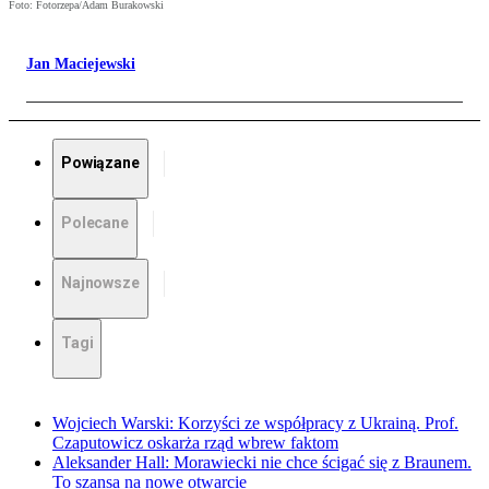
Foto: Fotorzepa/Adam Burakowski
Jan Maciejewski
Powiązane
Polecane
Najnowsze
Tagi
Wojciech Warski: Korzyści ze współpracy z Ukrainą. Prof.
Czaputowicz oskarża rząd wbrew faktom
Aleksander Hall: Morawiecki nie chce ścigać się z Braunem.
To szansa na nowe otwarcie