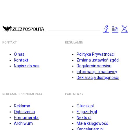
KONTAKT
REGULAMIN
O nas
Polityka Prywatności
Kontakt
Zmiana ustawień zgód
Napisz do nas
Regulamin serwisu
Informacje o nadawcy
Deklaracja dostępności
REKLAMA I PRENUMERATA
PARTNERZY
Reklama
E-kiosk.pl
Ogłoszenia
E-gazety.pl
Prenumerata
Nexto.pl
Archiwum
Mała księgowość
Kancelarierp.pl