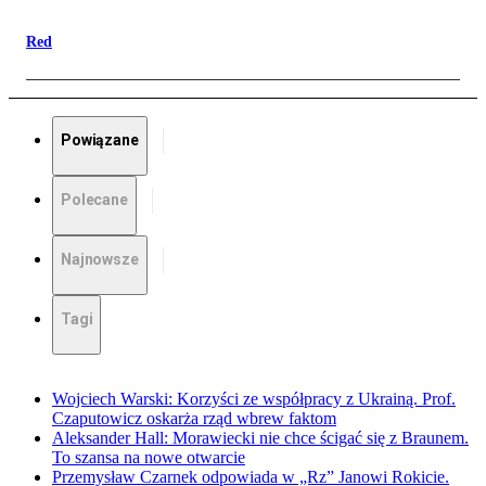
Red
Powiązane
Polecane
Najnowsze
Tagi
Wojciech Warski: Korzyści ze współpracy z Ukrainą. Prof.
Czaputowicz oskarża rząd wbrew faktom
Aleksander Hall: Morawiecki nie chce ścigać się z Braunem.
To szansa na nowe otwarcie
Przemysław Czarnek odpowiada w „Rz” Janowi Rokicie.