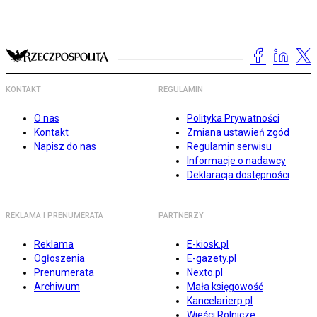
KONTAKT
REGULAMIN
O nas
Polityka Prywatności
Kontakt
Zmiana ustawień zgód
Napisz do nas
Regulamin serwisu
Informacje o nadawcy
Deklaracja dostępności
REKLAMA I PRENUMERATA
PARTNERZY
Reklama
E-kiosk.pl
Ogłoszenia
E-gazety.pl
Prenumerata
Nexto.pl
Archiwum
Mała księgowość
Kancelarierp.pl
Wieści Rolnicze