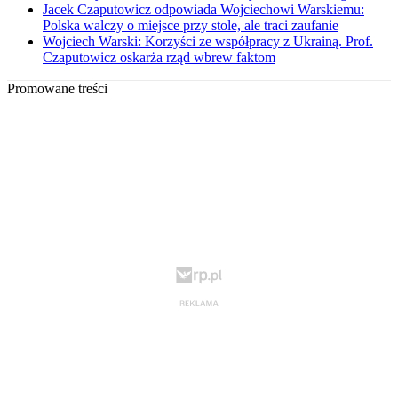
Jacek Czaputowicz odpowiada Wojciechowi Warskiemu:
Polska walczy o miejsce przy stole, ale traci zaufanie
Wojciech Warski: Korzyści ze współpracy z Ukrainą. Prof.
Czaputowicz oskarża rząd wbrew faktom
Promowane treści