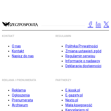
KONTAKT
REGULAMIN
O nas
Polityka Prywatności
Kontakt
Zmiana ustawień zgód
Napisz do nas
Regulamin serwisu
Informacje o nadawcy
Deklaracja dostępności
REKLAMA I PRENUMERATA
PARTNERZY
Reklama
E-kiosk.pl
Ogłoszenia
E-gazety.pl
Prenumerata
Nexto.pl
Archiwum
Mała księgowość
Kancelarierp.pl