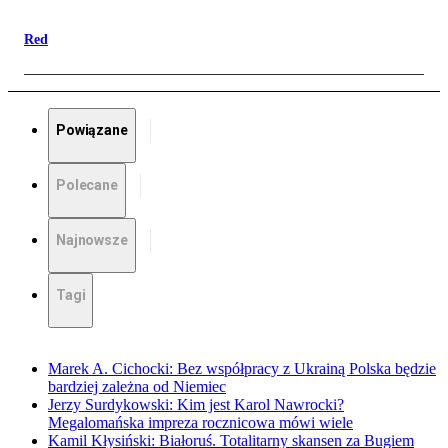
Red
Powiązane
Polecane
Najnowsze
Tagi
Marek A. Cichocki: Bez współpracy z Ukrainą Polska będzie
bardziej zależna od Niemiec
Jerzy Surdykowski: Kim jest Karol Nawrocki?
Megalomańska impreza rocznicowa mówi wiele
Kamil Kłysiński: Białoruś. Totalitarny skansen za Bugiem