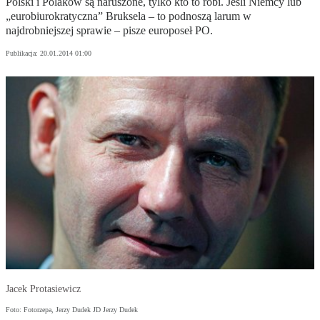
Polski i Polaków są naruszone, tylko kto to robi. Jeśli Niemcy lub
„eurobiurokratyczna” Bruksela – to podnoszą larum w
najdrobniejszej sprawie – pisze europoseł PO.
Publikacja:
20.01.2014 01:00
Jacek Protasiewicz
Foto: Fotorzepa, Jerzy Dudek JD Jerzy Dudek