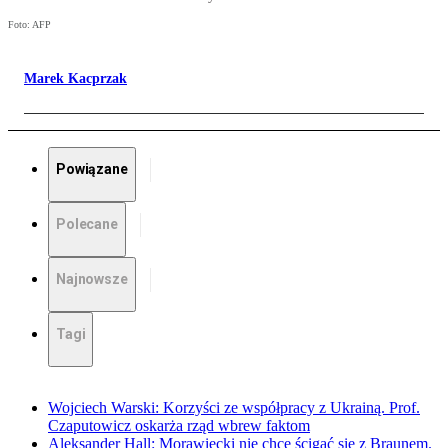
Foto: AFP
Marek Kacprzak
Powiązane
Polecane
Najnowsze
Tagi
Wojciech Warski: Korzyści ze współpracy z Ukrainą. Prof.
Czaputowicz oskarża rząd wbrew faktom
Aleksander Hall: Morawiecki nie chce ścigać się z Braunem.