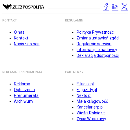
KONTAKT
REGULAMIN
O nas
Polityka Prywatności
Kontakt
Zmiana ustawień zgód
Napisz do nas
Regulamin serwisu
Informacje o nadawcy
Deklaracja dostępności
REKLAMA I PRENUMERATA
PARTNERZY
Reklama
E-kiosk.pl
Ogłoszenia
E-gazety.pl
Prenumerata
Nexto.pl
Archiwum
Mała księgowość
Kancelarierp.pl
Wieści Rolnicze
Życie Warszawy