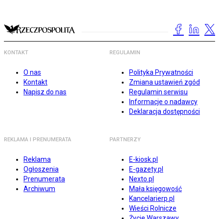
KONTAKT
REGULAMIN
O nas
Polityka Prywatności
Kontakt
Zmiana ustawień zgód
Napisz do nas
Regulamin serwisu
Informacje o nadawcy
Deklaracja dostępności
REKLAMA I PRENUMERATA
PARTNERZY
Reklama
E-kiosk.pl
Ogłoszenia
E-gazety.pl
Prenumerata
Nexto.pl
Archiwum
Mała księgowość
Kancelarierp.pl
Wieści Rolnicze
Życie Warszawy