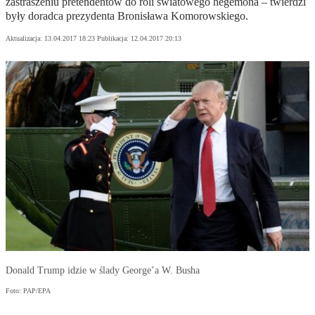
zastraszeniu pretendentów do roli światowego hegemona – twierdzi
były doradca prezydenta Bronisława Komorowskiego.
Aktualizacja:
13.04.2017 18:23
Publikacja:
12.04.2017 20:13
Donald Trump idzie w ślady George’a W. Busha
Foto: PAP/EPA