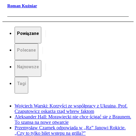
Roman Kuźniar
Powiązane
Polecane
Najnowsze
Tagi
Wojciech Warski: Korzyści ze współpracy z Ukrainą. Prof.
Czaputowicz oskarża rząd wbrew faktom
Aleksander Hall: Morawiecki nie chce ścigać się z Braunem.
To szansa na nowe otwarcie
Przemysław Czarnek odpowiada w „Rz” Janowi Rokicie.
„Czy to tylko bilet wstępu na grilla?”