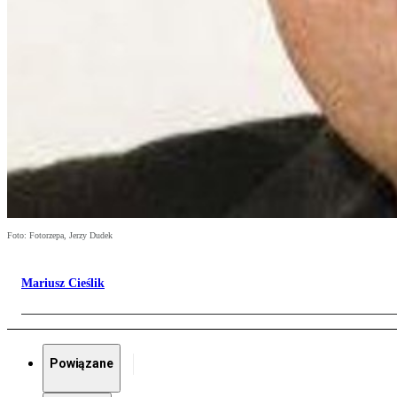
Foto: Fotorzepa, Jerzy Dudek
Mariusz Cieślik
Powiązane