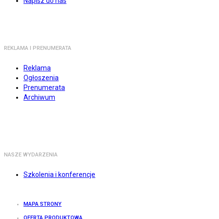
Napisz do nas
REKLAMA I PRENUMERATA
Reklama
Ogłoszenia
Prenumerata
Archiwum
NASZE WYDARZENIA
Szkolenia i konferencje
MAPA STRONY
OFERTA PRODUKTOWA