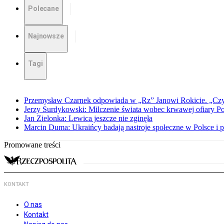
Polecane
Najnowsze
Tagi
Przemysław Czarnek odpowiada w „Rz” Janowi Rokicie. „Czy to
Jerzy Surdykowski: Milczenie świata wobec krwawej ofiary 
Jan Zielonka: Lewica jeszcze nie zginęła
Marcin Duma: Ukraińcy badają nastroje społeczne w Polsce i 
Promowane treści
KONTAKT
O nas
Kontakt