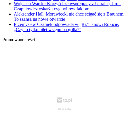
Wojciech Warski: Korzyści ze współpracy z Ukrainą. Prof.
Czaputowicz oskarża rząd wbrew faktom
Aleksander Hall: Morawiecki nie chce ścigać się z Braunem.
To szansa na nowe otwarcie
Przemysław Czarnek odpowiada w „Rz” Janowi Rokicie.
„Czy to tylko bilet wstępu na grilla?”
Promowane treści