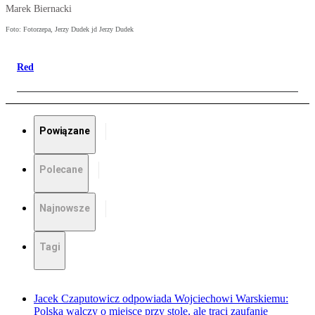
Marek Biernacki
Foto: Fotorzepa, Jerzy Dudek jd Jerzy Dudek
Red
Powiązane
Polecane
Najnowsze
Tagi
Jacek Czaputowicz odpowiada Wojciechowi Warskiemu:
Polska walczy o miejsce przy stole, ale traci zaufanie