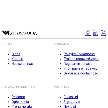
KONTAKT
REGULAMIN
O nas
Polityka Prywatności
Kontakt
Zmiana ustawień zgód
Napisz do nas
Regulamin serwisu
Informacje o nadawcy
Deklaracja dostępności
REKLAMA I PRENUMERATA
PARTNERZY
Reklama
E-kiosk.pl
Ogłoszenia
E-gazety.pl
Prenumerata
Nexto.pl