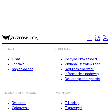
KONTAKT
REGULAMIN
O nas
Polityka Prywatności
Kontakt
Zmiana ustawień zgód
Napisz do nas
Regulamin serwisu
Informacje o nadawcy
Deklaracja dostępności
REKLAMA I PRENUMERATA
PARTNERZY
Reklama
E-kiosk.pl
Ogłoszenia
E-gazety.pl