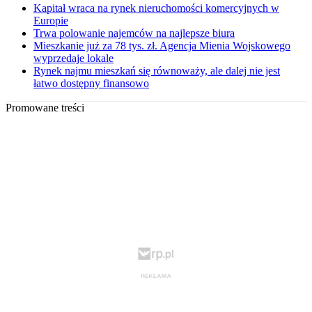
Kapitał wraca na rynek nieruchomości komercyjnych w
Europie
Trwa polowanie najemców na najlepsze biura
Mieszkanie już za 78 tys. zł. Agencja Mienia Wojskowego
wyprzedaje lokale
Rynek najmu mieszkań się równoważy, ale dalej nie jest
łatwo dostępny finansowo
Promowane treści