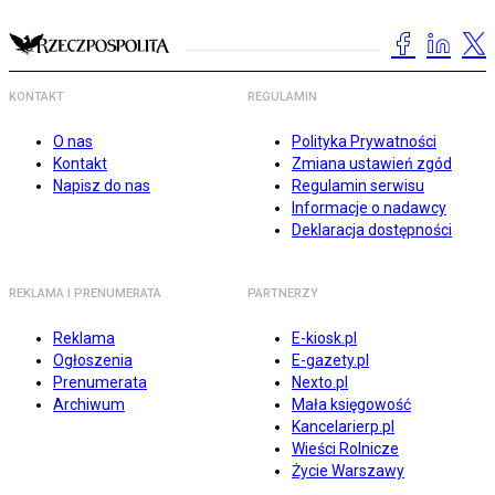
KONTAKT
REGULAMIN
O nas
Polityka Prywatności
Kontakt
Zmiana ustawień zgód
Napisz do nas
Regulamin serwisu
Informacje o nadawcy
Deklaracja dostępności
REKLAMA I PRENUMERATA
PARTNERZY
Reklama
E-kiosk.pl
Ogłoszenia
E-gazety.pl
Prenumerata
Nexto.pl
Archiwum
Mała księgowość
Kancelarierp.pl
Wieści Rolnicze
Życie Warszawy