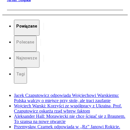
Powiązane
Polecane
Najnowsze
Tagi
Jacek Czaputowicz odpowiada Wojciechowi Warskiemu:
Polska walczy o miejsce przy stole, ale traci zaufanie
Wojciech Warski: Korzyści ze współpracy z Ukrainą. Prof.
Czaputowicz oskarża rząd wbrew faktom
Aleksander Hall: Morawiecki nie chce ścigać się z Braunem.
To szansa na nowe otwarcie
Przemysław Czarnek odpowiada w „Rz” Janowi Rokicie.