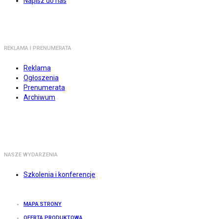
Napisz do nas
REKLAMA I PRENUMERATA
Reklama
Ogłoszenia
Prenumerata
Archiwum
NASZE WYDARZENIA
Szkolenia i konferencje
MAPA STRONY
OFERTA PRODUKTOWA