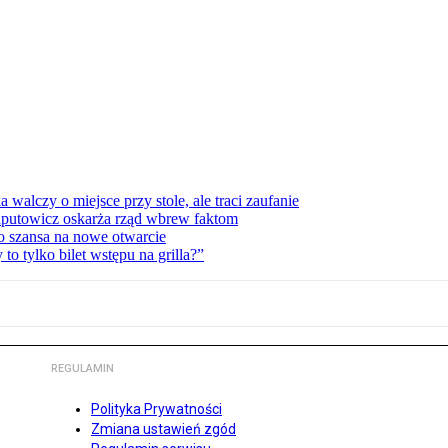
lczy o miejsce przy stole, ale traci zaufanie
zaputowicz oskarża rząd wbrew faktom
o szansa na nowe otwarcie
 tylko bilet wstępu na grilla?”
REGULAMIN
Polityka Prywatności
Zmiana ustawień zgód