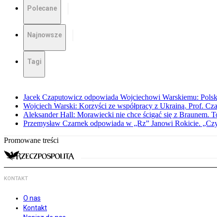
Polecane
Najnowsze
Tagi
Jacek Czaputowicz odpowiada Wojciechowi Warskiemu: Polska wa
Wojciech Warski: Korzyści ze współpracy z Ukrainą. Prof. C
Aleksander Hall: Morawiecki nie chce ścigać się z Braunem. T
Przemysław Czarnek odpowiada w „Rz” Janowi Rokicie. „Czy to
Promowane treści
KONTAKT
O nas
Kontakt