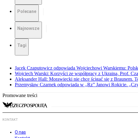
Polecane
Najnowsze
Tagi
Jacek Czaputowicz odpowiada Wojciechowi Warskiemu: Polska wa
Wojciech Warski: Korzyści ze współpracy z Ukrainą. Prof. C
Aleksander Hall: Morawiecki nie chce ścigać się z Braunem. T
Przemysław Czarnek odpowiada w „Rz” Janowi Rokicie. „Czy to
Promowane treści
KONTAKT
O nas