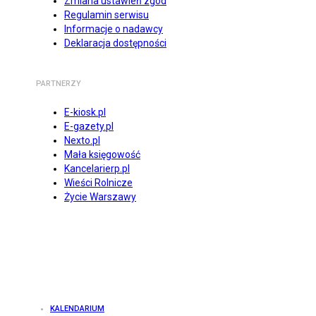
Zmiana ustawień zgód
Regulamin serwisu
Informacje o nadawcy
Deklaracja dostępności
PARTNERZY
E-kiosk.pl
E-gazety.pl
Nexto.pl
Mała księgowość
Kancelarierp.pl
Wieści Rolnicze
Życie Warszawy
KALENDARIUM