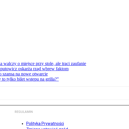
lczy o miejsce przy stole, ale traci zaufanie
zaputowicz oskarża rząd wbrew faktom
o szansa na nowe otwarcie
 tylko bilet wstępu na grilla?”
REGULAMIN
Polityka Prywatności