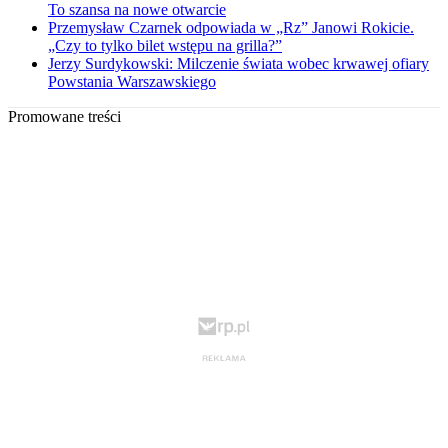
To szansa na nowe otwarcie
Przemysław Czarnek odpowiada w „Rz” Janowi Rokicie.
„Czy to tylko bilet wstępu na grilla?”
Jerzy Surdykowski: Milczenie świata wobec krwawej ofiary
Powstania Warszawskiego
Promowane treści