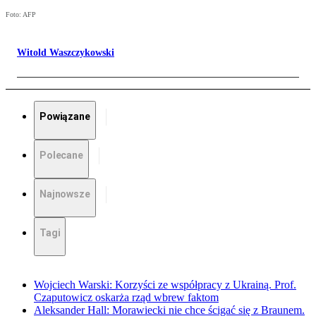
Foto: AFP
Witold Waszczykowski
Powiązane
Polecane
Najnowsze
Tagi
Wojciech Warski: Korzyści ze współpracy z Ukrainą. Prof.
Czaputowicz oskarża rząd wbrew faktom
Aleksander Hall: Morawiecki nie chce ścigać się z Braunem.