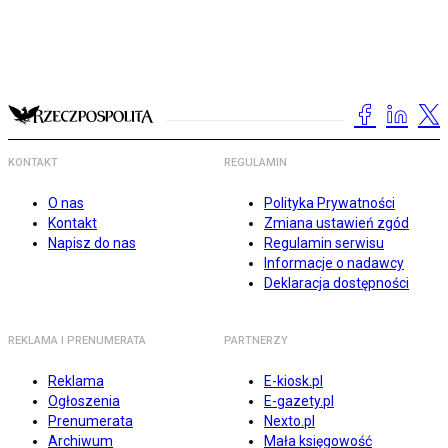
KONTAKT
REGULAMIN
O nas
Polityka Prywatności
Kontakt
Zmiana ustawień zgód
Napisz do nas
Regulamin serwisu
Informacje o nadawcy
Deklaracja dostępności
REKLAMA I PRENUMERATA
PARTNERZY
Reklama
E-kiosk.pl
Ogłoszenia
E-gazety.pl
Prenumerata
Nexto.pl
Archiwum
Mała księgowość