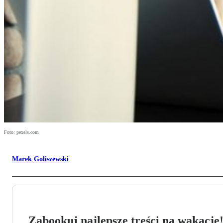
Foto: pexels.com
Marek Goliszewski
Zabookuj najlepsze treści na wakacje