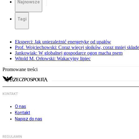
Najnowsze
Tagi
Eksperci: Jak uniezależnić energetykę od upałów
Prof. Wojciechowski: Coraz więcej słoików, coraz mniej skład
Jankowiak: W globalnej gospodarce ogon macha psem
Witold M. Orłowski: Wakacyjny lipiec
Promowane treści
KONTAKT
O nas
Kontakt
Napisz do nas
REGULAMIN