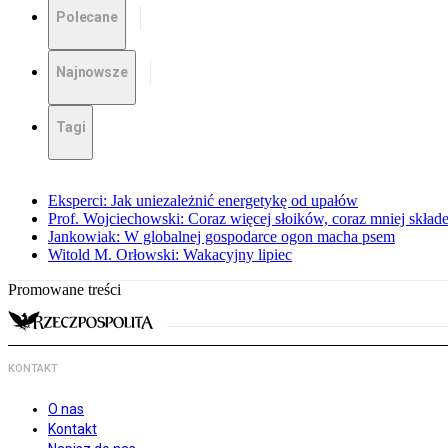
Polecane
Najnowsze
Tagi
Eksperci: Jak uniezależnić energetykę od upałów
Prof. Wojciechowski: Coraz więcej słoików, coraz mniej skład
Jankowiak: W globalnej gospodarce ogon macha psem
Witold M. Orłowski: Wakacyjny lipiec
Promowane treści
KONTAKT
O nas
Kontakt