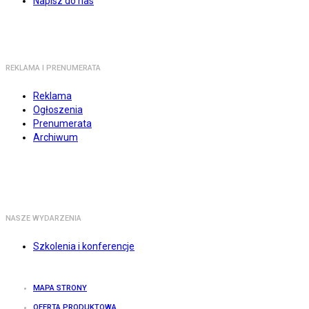
Napisz do nas
REKLAMA I PRENUMERATA
Reklama
Ogłoszenia
Prenumerata
Archiwum
NASZE WYDARZENIA
Szkolenia i konferencje
MAPA STRONY
OFERTA PRODUKTOWA