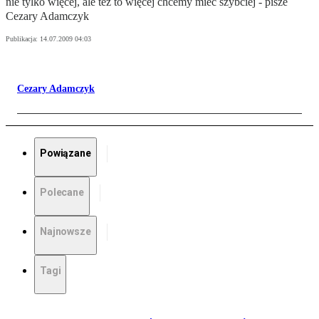
nie tylko więcej, ale też to więcej chcemy mieć szybciej - pisze
Cezary Adamczyk
Publikacja:
14.07.2009 04:03
Cezary Adamczyk
Powiązane
Polecane
Najnowsze
Tagi