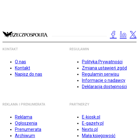
KONTAKT
REGULAMIN
O nas
Polityka Prywatności
Kontakt
Zmiana ustawień zgód
Napisz do nas
Regulamin serwisu
Informacje o nadawcy
Deklaracja dostępności
REKLAMA I PRENUMERATA
PARTNERZY
Reklama
E-kiosk.pl
Ogłoszenia
E-gazety.pl
Prenumerata
Nexto.pl
Archiwum
Mała księgowość