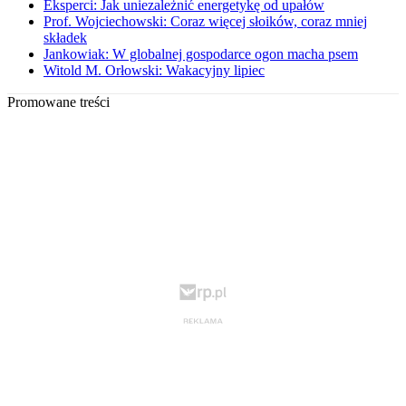
Eksperci: Jak uniezależnić energetykę od upałów
Prof. Wojciechowski: Coraz więcej słoików, coraz mniej
składek
Jankowiak: W globalnej gospodarce ogon macha psem
Witold M. Orłowski: Wakacyjny lipiec
Promowane treści