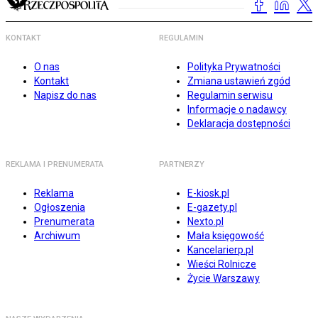
KONTAKT
REGULAMIN
O nas
Polityka Prywatności
Kontakt
Zmiana ustawień zgód
Napisz do nas
Regulamin serwisu
Informacje o nadawcy
Deklaracja dostępności
REKLAMA I PRENUMERATA
PARTNERZY
Reklama
E-kiosk.pl
Ogłoszenia
E-gazety.pl
Prenumerata
Nexto.pl
Archiwum
Mała księgowość
Kancelarierp.pl
Wieści Rolnicze
Życie Warszawy