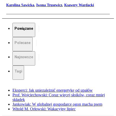
Karolina Sawicka
,
Iwona Trusewicz
,
Ksawery Wardacki
Powiązane
Polecane
Najnowsze
Tagi
Eksperci: Jak uniezależnić energetykę od upałów
Prof. Wojciechowski: Coraz więcej słoików, coraz mniej
składek
Jankowiak: W globalnej gospodarce ogon macha psem
Witold M. Orłowski: Wakacyjny lipiec