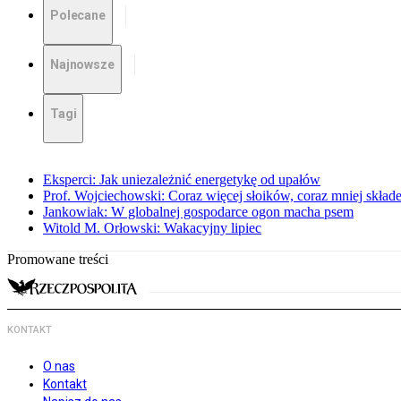
Polecane
Najnowsze
Tagi
Eksperci: Jak uniezależnić energetykę od upałów
Prof. Wojciechowski: Coraz więcej słoików, coraz mniej skład
Jankowiak: W globalnej gospodarce ogon macha psem
Witold M. Orłowski: Wakacyjny lipiec
Promowane treści
KONTAKT
O nas
Kontakt