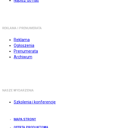
Napisz do nas
REKLAMA I PRENUMERATA
Reklama
Ogłoszenia
Prenumerata
Archiwum
NASZE WYDARZENIA
Szkolenia i konferencje
MAPA STRONY
OFERTA PRODUKTOWA