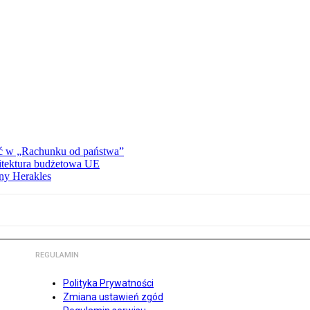
ać w „Rachunku od państwa”
hitektura budżetowa UE
ny Herakles
REGULAMIN
Polityka Prywatności
Zmiana ustawień zgód