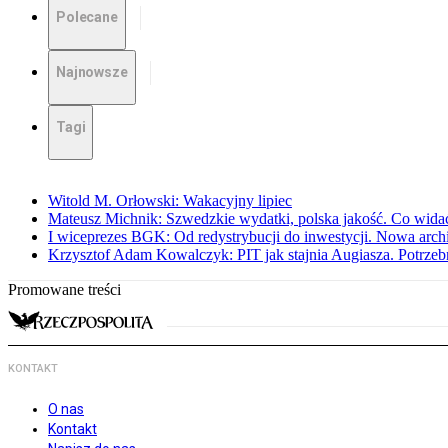
Polecane
Najnowsze
Tagi
Witold M. Orłowski: Wakacyjny lipiec
Mateusz Michnik: Szwedzkie wydatki, polska jakość. Co wid
I wiceprezes BGK: Od redystrybucji do inwestycji. Nowa arc
Krzysztof Adam Kowalczyk: PIT jak stajnia Augiasza. Potrzeb
Promowane treści
KONTAKT
O nas
Kontakt