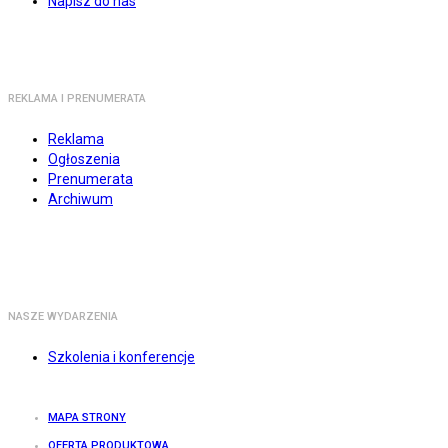
Napisz do nas
REKLAMA I PRENUMERATA
Reklama
Ogłoszenia
Prenumerata
Archiwum
NASZE WYDARZENIA
Szkolenia i konferencje
MAPA STRONY
OFERTA PRODUKTOWA