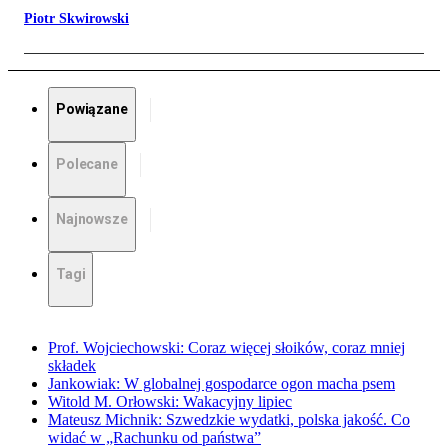
Piotr Skwirowski
Powiązane
Polecane
Najnowsze
Tagi
Prof. Wojciechowski: Coraz więcej słoików, coraz mniej
składek
Jankowiak: W globalnej gospodarce ogon macha psem
Witold M. Orłowski: Wakacyjny lipiec
Mateusz Michnik: Szwedzkie wydatki, polska jakość. Co
widać w „Rachunku od państwa”