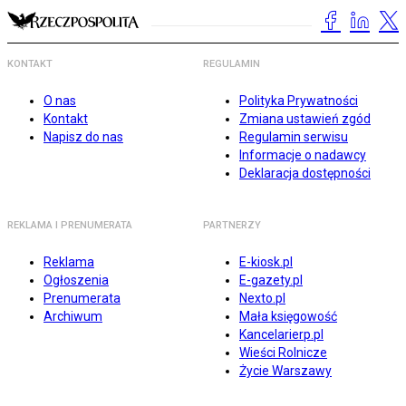
KONTAKT
REGULAMIN
O nas
Polityka Prywatności
Kontakt
Zmiana ustawień zgód
Napisz do nas
Regulamin serwisu
Informacje o nadawcy
Deklaracja dostępności
REKLAMA I PRENUMERATA
PARTNERZY
Reklama
E-kiosk.pl
Ogłoszenia
E-gazety.pl
Prenumerata
Nexto.pl
Archiwum
Mała księgowość
Kancelarierp.pl
Wieści Rolnicze
Życie Warszawy