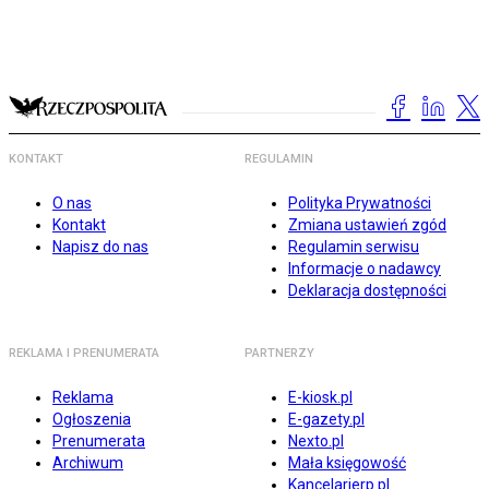
KONTAKT
REGULAMIN
O nas
Polityka Prywatności
Kontakt
Zmiana ustawień zgód
Napisz do nas
Regulamin serwisu
Informacje o nadawcy
Deklaracja dostępności
REKLAMA I PRENUMERATA
PARTNERZY
Reklama
E-kiosk.pl
Ogłoszenia
E-gazety.pl
Prenumerata
Nexto.pl
Archiwum
Mała księgowość
Kancelarierp.pl