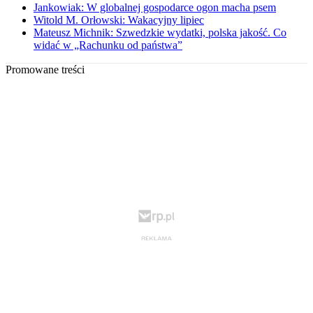
Jankowiak: W globalnej gospodarce ogon macha psem
Witold M. Orłowski: Wakacyjny lipiec
Mateusz Michnik: Szwedzkie wydatki, polska jakość. Co
widać w „Rachunku od państwa”
Promowane treści