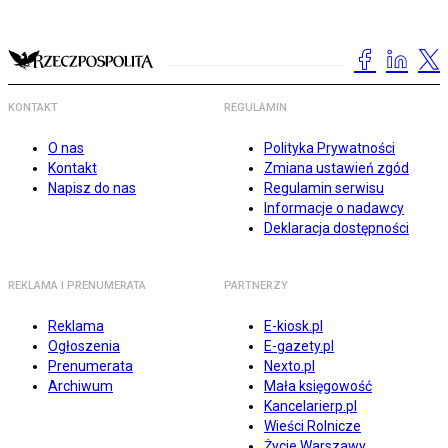
KONTAKT
REGULAMIN
O nas
Polityka Prywatności
Kontakt
Zmiana ustawień zgód
Napisz do nas
Regulamin serwisu
Informacje o nadawcy
Deklaracja dostępności
REKLAMA I PRENUMERATA
PARTNERZY
Reklama
E-kiosk.pl
Ogłoszenia
E-gazety.pl
Prenumerata
Nexto.pl
Archiwum
Mała księgowość
Kancelarierp.pl
Wieści Rolnicze
Życie Warszawy