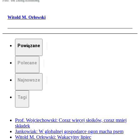
Foto: Yen Duong/Bloomberg
Witold M. Orłowski
Powiązane
Polecane
Najnowsze
Tagi
Prof. Wojciechowski: Coraz więcej słoików, coraz mniej
składek
Jankowiak: W globalnej gospodarce ogon macha psem
Witold M. Orłowski: Wakacyjny lipiec