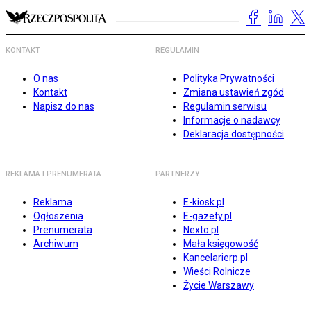
KONTAKT
REGULAMIN
O nas
Polityka Prywatności
Kontakt
Zmiana ustawień zgód
Napisz do nas
Regulamin serwisu
Informacje o nadawcy
Deklaracja dostępności
REKLAMA I PRENUMERATA
PARTNERZY
Reklama
E-kiosk.pl
Ogłoszenia
E-gazety.pl
Prenumerata
Nexto.pl
Archiwum
Mała księgowość
Kancelarierp.pl
Wieści Rolnicze
Życie Warszawy