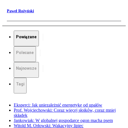
Paweł Rożyński
Powiązane
Polecane
Najnowsze
Tagi
Eksperci: Jak uniezależnić energetykę od upałów
Prof. Wojciechowski: Coraz więcej słoików, coraz mniej
składek
Jankowiak: W globalnej gospodarce ogon macha psem
Witold M. Orłowski: Wakacyjny lipiec