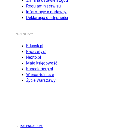
Zmiana ustawień zgód
Regulamin serwisu
Informacje o nadawcy
Deklaracja dostępności
PARTNERZY
E-kiosk.pl
E-gazety.pl
Nexto.pl
Mała księgowość
Kancelarierp.pl
Wieści Rolnicze
Życie Warszawy
KALENDARIUM