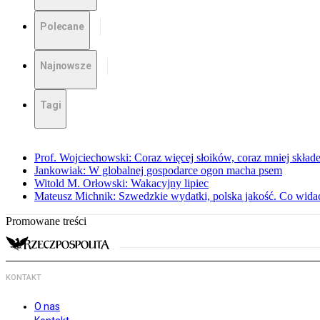
Polecane
Najnowsze
Tagi
Prof. Wojciechowski: Coraz więcej słoików, coraz mniej skład
Jankowiak: W globalnej gospodarce ogon macha psem
Witold M. Orłowski: Wakacyjny lipiec
Mateusz Michnik: Szwedzkie wydatki, polska jakość. Co wid
Promowane treści
KONTAKT
O nas