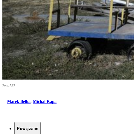
Foto: AFP
Marek Belka
,
Michał Kapa
Powiązane