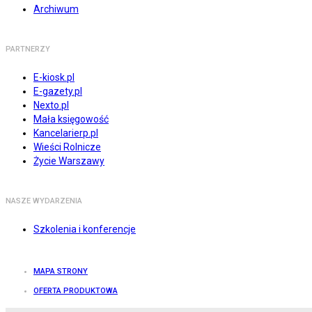
Archiwum
PARTNERZY
E-kiosk.pl
E-gazety.pl
Nexto.pl
Mała księgowość
Kancelarierp.pl
Wieści Rolnicze
Życie Warszawy
NASZE WYDARZENIA
Szkolenia i konferencje
MAPA STRONY
OFERTA PRODUKTOWA