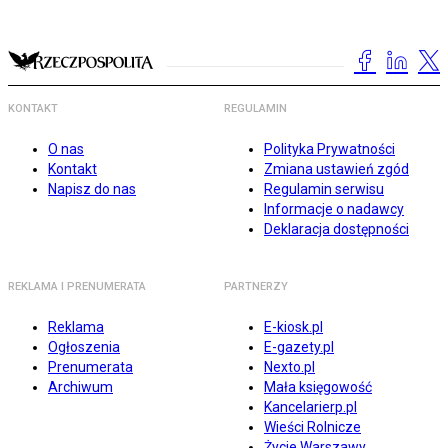
KONTAKT
REGULAMIN
O nas
Polityka Prywatności
Kontakt
Zmiana ustawień zgód
Napisz do nas
Regulamin serwisu
Informacje o nadawcy
Deklaracja dostępności
REKLAMA I PRENUMERATA
PARTNERZY
Reklama
E-kiosk.pl
Ogłoszenia
E-gazety.pl
Prenumerata
Nexto.pl
Archiwum
Mała księgowość
Kancelarierp.pl
Wieści Rolnicze
Życie Warszawy