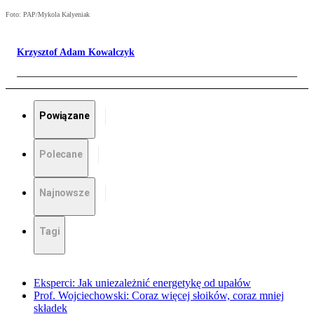
Foto: PAP/Mykola Kalyeniak
Krzysztof Adam Kowalczyk
Powiązane
Polecane
Najnowsze
Tagi
Eksperci: Jak uniezależnić energetykę od upałów
Prof. Wojciechowski: Coraz więcej słoików, coraz mniej
składek