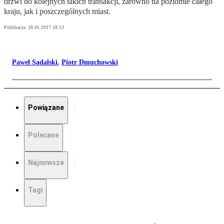
drzwi do kolejnych takich transakcji, zarówno na poziomie całego
kraju, jak i poszczególnych miast.
Publikacja:
18.01.2017 18:13
Paweł Sadalski
,
Piotr Dmuchowski
Powiązane
Polecane
Najnowsze
Tagi