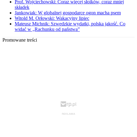
Prof. Wojciechowski: Coraz więcej słoików, coraz mniej
składek
Jankowiak: W globalnej gospodarce ogon macha psem
Witold M. Orłowski: Wakacyjny lipiec
Mateusz Michnik: Szwedzkie wydatki, polska jakość. Co
widać w „Rachunku od państwa”
Promowane treści