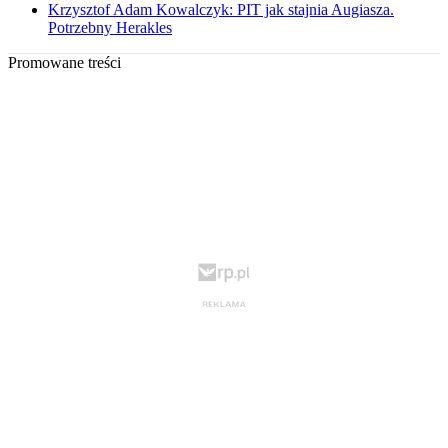
Krzysztof Adam Kowalczyk: PIT jak stajnia Augiasza.
Potrzebny Herakles
Promowane treści