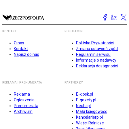
KONTAKT
REGULAMIN
O nas
Polityka Prywatności
Kontakt
Zmiana ustawień zgód
Napisz do nas
Regulamin serwisu
Informacje o nadawcy
Deklaracja dostępności
REKLAMA I PRENUMERATA
PARTNERZY
Reklama
E-kiosk.pl
Ogłoszenia
E-gazety.pl
Prenumerata
Nexto.pl
Archiwum
Mała księgowość
Kancelarierp.pl
Wieści Rolnicze
Życie Warszawy