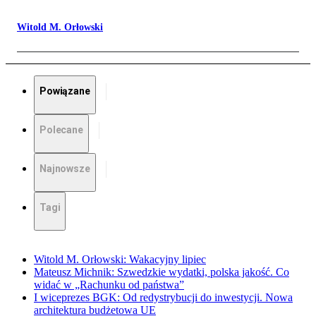
Witold M. Orłowski
Powiązane
Polecane
Najnowsze
Tagi
Witold M. Orłowski: Wakacyjny lipiec
Mateusz Michnik: Szwedzkie wydatki, polska jakość. Co
widać w „Rachunku od państwa”
I wiceprezes BGK: Od redystrybucji do inwestycji. Nowa
architektura budżetowa UE