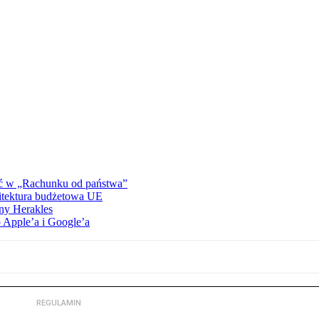
ać w „Rachunku od państwa”
hitektura budżetowa UE
ny Herakles
 Apple’a i Google’a
REGULAMIN