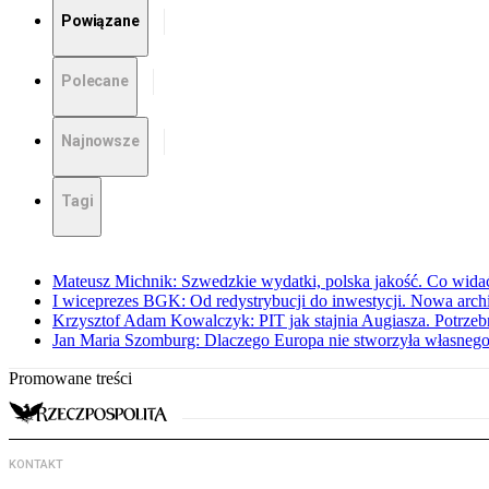
Powiązane
Polecane
Najnowsze
Tagi
Mateusz Michnik: Szwedzkie wydatki, polska jakość. Co wid
I wiceprezes BGK: Od redystrybucji do inwestycji. Nowa arc
Krzysztof Adam Kowalczyk: PIT jak stajnia Augiasza. Potrzeb
Jan Maria Szomburg: Dlaczego Europa nie stworzyła własnego
Promowane treści
KONTAKT