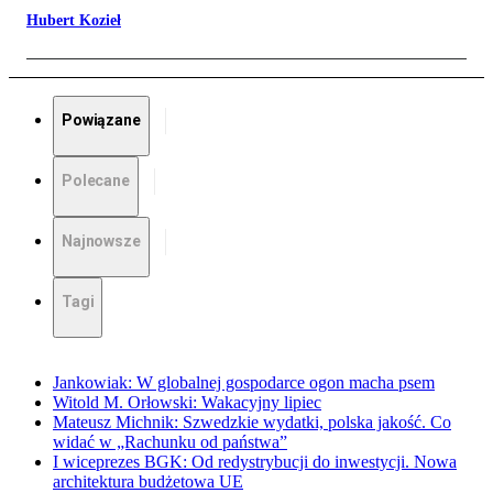
Hubert Kozieł
Powiązane
Polecane
Najnowsze
Tagi
Jankowiak: W globalnej gospodarce ogon macha psem
Witold M. Orłowski: Wakacyjny lipiec
Mateusz Michnik: Szwedzkie wydatki, polska jakość. Co
widać w „Rachunku od państwa”
I wiceprezes BGK: Od redystrybucji do inwestycji. Nowa
architektura budżetowa UE