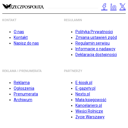
KONTAKT
REGULAMIN
O nas
Polityka Prywatności
Kontakt
Zmiana ustawień zgód
Napisz do nas
Regulamin serwisu
Informacje o nadawcy
Deklaracja dostępności
REKLAMA I PRENUMERATA
PARTNERZY
Reklama
E-kiosk.pl
Ogłoszenia
E-gazety.pl
Prenumerata
Nexto.pl
Archiwum
Mała księgowość
Kancelarierp.pl
Wieści Rolnicze
Życie Warszawy