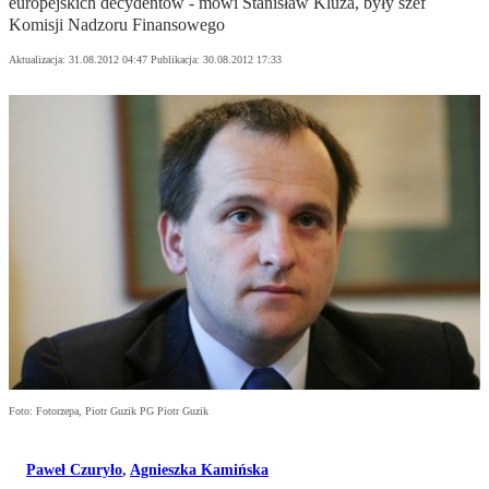
europejskich decydentów - mówi Stanisław Kluza, były szef
Komisji Nadzoru Finansowego
Aktualizacja:
31.08.2012 04:47
Publikacja:
30.08.2012 17:33
Foto: Fotorzepa, Piotr Guzik PG Piotr Guzik
Paweł Czuryło
,
Agnieszka Kamińska