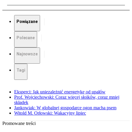
Powiązane
Polecane
Najnowsze
Tagi
Eksperci: Jak uniezależnić energetykę od upałów
Prof. Wojciechowski: Coraz więcej słoików, coraz mniej
składek
Jankowiak: W globalnej gospodarce ogon macha psem
Witold M. Orłowski: Wakacyjny lipiec
Promowane treści