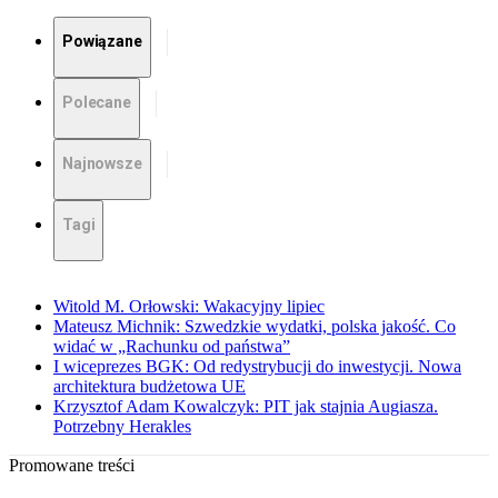
Powiązane
Polecane
Najnowsze
Tagi
Witold M. Orłowski: Wakacyjny lipiec
Mateusz Michnik: Szwedzkie wydatki, polska jakość. Co
widać w „Rachunku od państwa”
I wiceprezes BGK: Od redystrybucji do inwestycji. Nowa
architektura budżetowa UE
Krzysztof Adam Kowalczyk: PIT jak stajnia Augiasza.
Potrzebny Herakles
Promowane treści